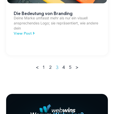
Die Bedeutung von Branding
Deine Marke umfasst mehr als nur ein visuell
ansprechendes Logo; sie repräsentiert, wie andere
dein
View Post
<
1
2
3
4
5
>