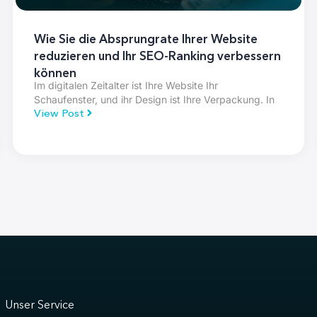
ungrate Ihrer Website
So nutzen Sie die R
r SEO-Ranking verbessern
Conversions in die 
Stellen Sie sich nun vor
Berg hinaufsteigen. Von
st Ihre Website Ihr
View Post
Design ist Ihre Verpackung. In
Unser Service