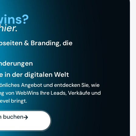
ins?
hier.
eiten & Branding, die
nderungen
 in der digitalen Welt
sönliches Angebot und entdecken Sie, wie
g von WebWins Ihre Leads, Verkäufe und
vel bringt.
h buchen