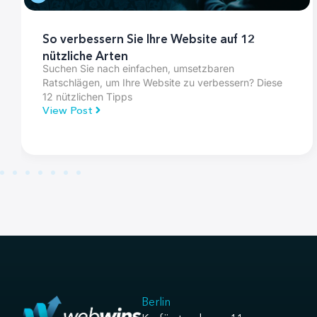
e Ihre Website auf 12
Wie Sie die Abspr
reduzieren und Ih
nfachen, umsetzbaren
können
e Website zu verbessern? Diese
Im digitalen Zeitalter i
Schaufenster, und ihr 
View Post
Berlin