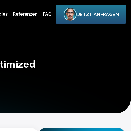
dies
Referenzen
FAQ
JETZT ANFRAGEN
ptimized